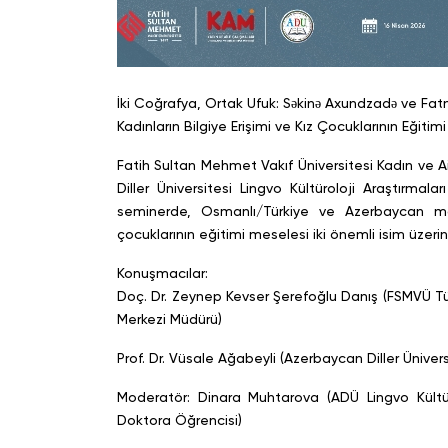
İki Coğrafya, Ortak Ufuk: Səkinə Axundzadə ve Fa
Kadınların Bilgiye Erişimi ve Kız Çocuklarının Eğiti
Fatih Sultan Mehmet Vakıf Üniversitesi Kadın ve 
Diller Üniversitesi Lingvo Kültüroloji Araştırma
seminerde, Osmanlı/Türkiye ve Azerbaycan mod
çocuklarının eğitimi meselesi iki önemli isim üzerin
Konuşmacılar:
Doç. Dr. Zeynep Kevser Şerefoğlu Danış (FSMVÜ Tür
Merkezi Müdürü)
Prof. Dr. Vüsale Ağabeyli (Azerbaycan Diller Üniver
Moderatör: Dinara Muhtarova (ADÜ Lingvo Kültür
Doktora Öğrencisi)