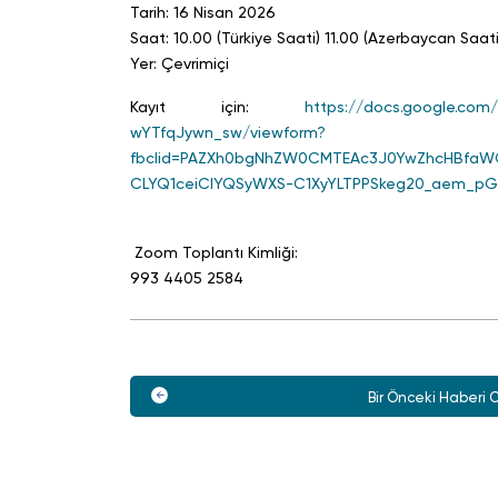
Tarih: 16 Nisan 2026
Saat: 10.00 (Türkiye Saati) 11.00 (Azerbaycan Saati
Yer: Çevrimiçi
Kayıt için:
https://docs.google.com
wYTfqJywn_sw/viewform?
fbclid=PAZXh0bgNhZW0CMTEAc3J0YwZhcHBfa
CLYQ1ceiClYQSyWXS-C1XyYLTPPSkeg20_aem_p
Zoom Toplantı Kimliği:
993 4405 2584
Bir Önceki Haberi 