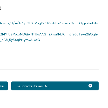
)
/forms/d/e/1FAIpQLScVugKs312--FThPnvwxsGgfJK1jgs7EnLEE-
WQMMjU2MjgxMDQwNTU4AAGn2Xjsu1MJXhm5jB5uTzv42hOqh-
G_nB8_5y54qPzLymwUxdQ
Oku
Bir Sonraki Haberi Oku