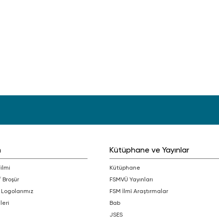
m
Kütüphane ve Yayınlar
Filmi
Kütüphane
/ Broşür
FSMVÜ Yayınları
 Logolarımız
FSM İlmî Araştırmalar
leri
bab
JSES