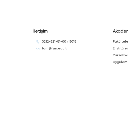
İletişim
Akade
0212-521-81-00 / 5018
Fakültele
tam@fsm.edu.tr
Enstitüler
Yüksekok
Uygulam