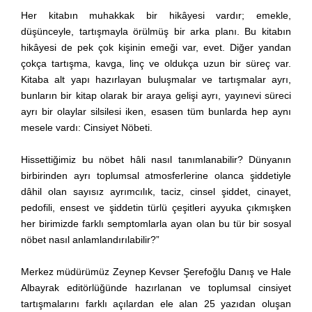
Her kitabın muhakkak bir hikâyesi vardır; emekle,
düşünceyle, tartışmayla örülmüş bir arka planı. Bu kitabın
hikâyesi de pek çok kişinin emeği var, evet. Diğer yandan
çokça tartışma, kavga, linç ve oldukça uzun bir süreç var.
Kitaba alt yapı hazırlayan buluşmalar ve tartışmalar ayrı,
bunların bir kitap olarak bir araya gelişi ayrı, yayınevi süreci
ayrı bir olaylar silsilesi iken, esasen tüm bunlarda hep aynı
mesele vardı: Cinsiyet Nöbeti.
Hissettiğimiz bu nöbet hâli nasıl tanımlanabilir? Dünyanın
birbirinden ayrı toplumsal atmosferlerine olanca şiddetiyle
dâhil olan sayısız ayrımcılık, taciz, cinsel şiddet, cinayet,
pedofili, ensest ve şiddetin türlü çeşitleri ayyuka çıkmışken
her birimizde farklı semptomlarla ayan olan bu tür bir sosyal
nöbet nasıl anlamlandırılabilir?”
Merkez müdürümüz Zeynep Kevser Şerefoğlu Danış ve Hale
Albayrak editörlüğünde hazırlanan ve toplumsal cinsiyet
tartışmalarını farklı açılardan ele alan 25 yazıdan oluşan