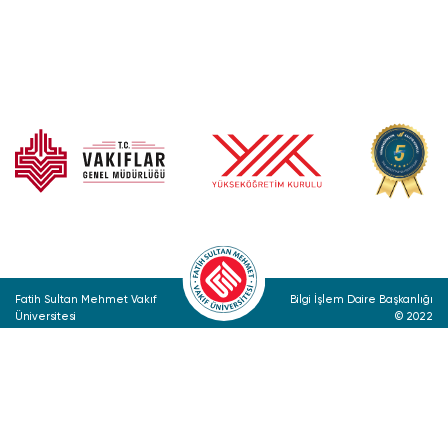
Fatih Sultan Mehmet Vakıf
Bilgi İşlem Daire Başkanlığı
Üniversitesi
© 2022