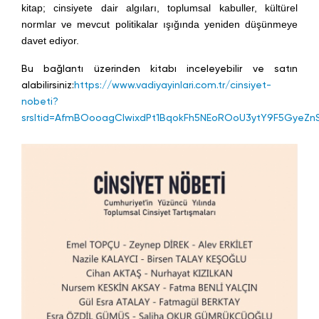
kitap; cinsiyete dair algıları, toplumsal kabuller, kültürel
normlar ve mevcut politikalar ışığında yeniden düşünmeye
davet ediyor.
Bu bağlantı üzerinden kitabı inceleyebilir ve satın
alabilirsiniz:
https://www.vadiyayinlari.com.tr/cinsiyet-
nobeti?
srsltid=AfmBOooagClwixdPt1BqokFh5NEoROoU3ytY9F5GyeZn